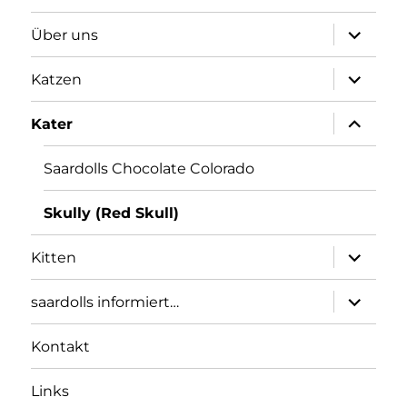
Unterme
Über uns
öffnen
Unterme
Katzen
öffnen
Unterme
Kater
öffnen
Saardolls Chocolate Colorado
Skully (Red Skull)
Unterme
Kitten
öffnen
Unterme
saardolls informiert…
öffnen
Kontakt
Links