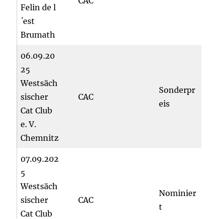
CAC
Felin de l
´est
Brumath
06.09.20
25
Westsäch
Sonderpr
sischer
CAC
eis
Cat Club
e. V.
Chemnitz
07.09.202
5
Westsäch
Nominier
sischer
CAC
t
Cat Club