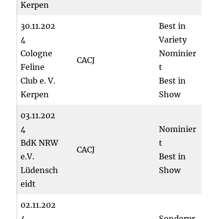
Kerpen
30.11.202
Best in
4
Variety
Cologne
Nominier
CACJ
Feline
t
Club e. V.
Best in
Kerpen
Show
03.11.202
4
Nominier
BdK NRW
t
CACJ
e.V.
Best in
Lüdensch
Show
eidt
02.11.202
4
Sonderpr