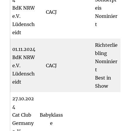
BdK NRW
eis
CACJ
e.V.
Nominier
Lüdensch
t
eidt
Richterlie
01.11.2024
bling
BdK NRW
Nominier
e.V.
CACJ
t
Lüdensch
Best in
eidt
Show
27.10.202
4
Cat Club
Babyklass
Germany
e